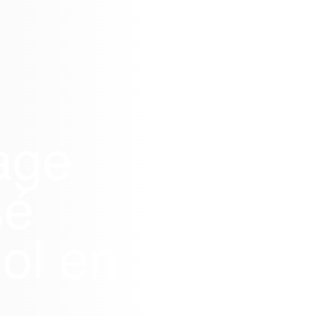
age
sé
ol
en