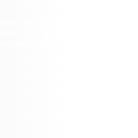
faire une excellente
écisif à cet égard.
dégradent, par